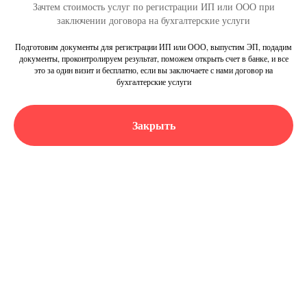
Зачтем стоимость услуг по регистрации ИП или ООО при
заключении договора на бухгалтерские услуги
Регистрация бизнеса:
Подготовим документы для регистрации ИП или ООО, выпустим ЭП, подадим
документы, проконтролируем результат, поможем открыть счет в банке, и все
какую организационно-
это за один визит и бесплатно, если вы заключаете с нами договор на
бухгалтерские услуги
правовую форму выбрать?
Закрыть
Альфа-консалтинг- с нами просто!