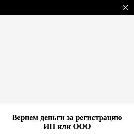
Вернем деньги за регистрацию
ВЫБОР ОРГАНИЗАЦИОННО-ПРАВОВОЙ ФОРМЫ И
ИП или ООО
СИСТЕМЫ НАЛОГООБЛОЖЕНИЯ